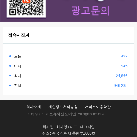
접속자집계
오늘
492
어제
945
최대
24,866
전체
946,235
회사소개
개인정보처리방침
서비스이용약관
Copyright ©
소유하신 도메인.
All rights reserved.
회사명 : 회사명 / 대표 : 대표자명
주소 : 중국 상해시 훙췐루1000호