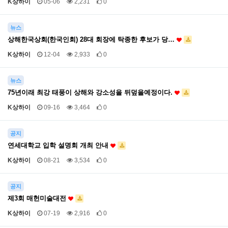
K상하이
05-06
2,231
0
뉴스
상해한국상회(한국인회) 28대 회장에 탁종한 후보가 당…
K상하이
12-04
2,933
0
뉴스
75년이래 최강 태풍이 상해와 강소성을 뒤덮을예정이다.
K상하이
09-16
3,464
0
공지
연세대학교 입학 설명회 개최 안내
K상하이
08-21
3,534
0
공지
제3회 매헌미술대전
K상하이
07-19
2,916
0