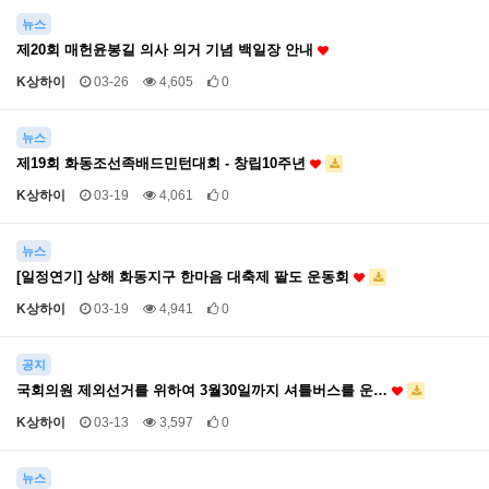
뉴스
제20회 매헌윤봉길 의사 의거 기념 백일장 안내
K상하이
03-26
4,605
0
뉴스
제19회 화동조선족배드민턴대회 - 창립10주년
K상하이
03-19
4,061
0
뉴스
[일정연기] 상해 화동지구 한마음 대축제 팔도 운동회
K상하이
03-19
4,941
0
공지
국회의원 제외선거를 위하여 3월30일까지 셔틀버스를 운…
K상하이
03-13
3,597
0
뉴스