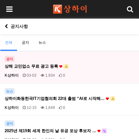
공지사항
전체
공지
뉴스
공지
상해 교민업소 무료 광고 등록
K상하이
03-02
1,934
0
뉴스
상하이화동한국IT기업협의회 22대 출범 “AI로 시작해…
K상하이
12-15
1,649
0
공지
2025년 제19회 세계 한인의 날 유공 포상 후보자 …