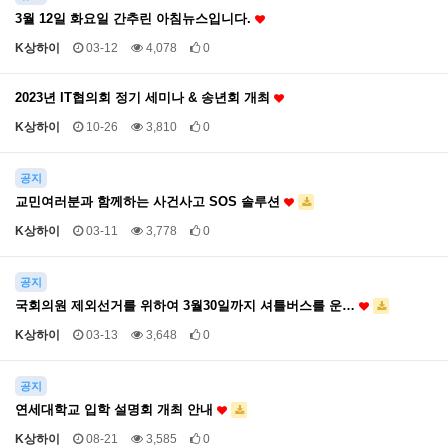
3월 12일 화요일 간추린 아침뉴스입니다.
K상하이
03-12
4,078
0
2023년 IT협의회 정기 세미나 & 송년회 개최
K상하이
10-26
3,810
0
공지
교민여러분과 함께하는 사건사고 SOS 솔루션
K상하이
03-11
3,778
0
공지
국회의원 제외선거를 위하여 3월30일까지 셔틀버스를 운…
K상하이
03-13
3,648
0
공지
연세대학교 입학 설명회 개최 안내
K상하이
08-21
3,585
0