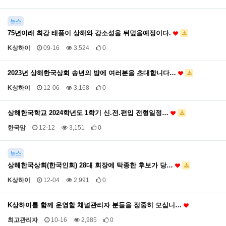
뉴스
75년이래 최강 태풍이 상해와 강소성을 뒤덮을예정이다.
K상하이
09-16
3,524
0
2023년 상해한국상회 송년의 밤에 여러분을 초대합니다…
K상하이
12-06
3,168
0
상해한국학교 2024학년도 1학기 신.전.편입 전형일정…
한국맘
12-12
3,151
0
뉴스
상해한국상회(한국인회) 28대 회장에 탁종한 후보가 당…
K상하이
12-04
2,991
0
K상하이를 함께 운영할 채널관리자 분들을 정중히 모십니…
최고관리자
10-16
2,985
0