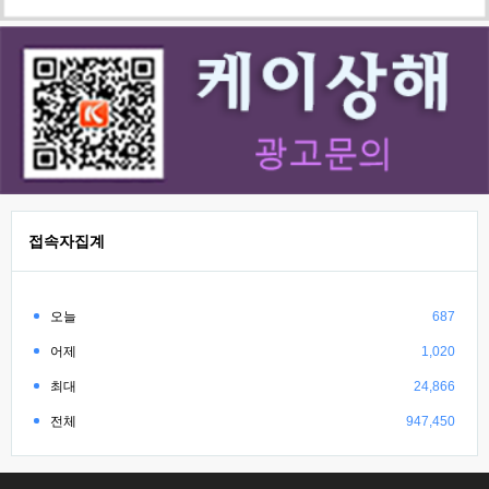
접속자집계
오늘
687
어제
1,020
최대
24,866
전체
947,450