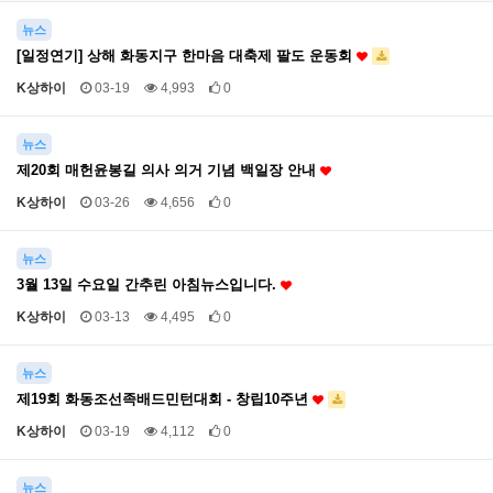
뉴스
[일정연기] 상해 화동지구 한마음 대축제 팔도 운동회
K상하이
03-19
4,993
0
뉴스
제20회 매헌윤봉길 의사 의거 기념 백일장 안내
K상하이
03-26
4,656
0
뉴스
3월 13일 수요일 간추린 아침뉴스입니다.
K상하이
03-13
4,495
0
뉴스
제19회 화동조선족배드민턴대회 - 창립10주년
K상하이
03-19
4,112
0
뉴스