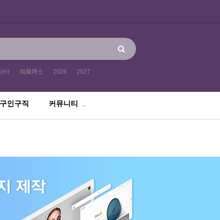
닥터
电脑博士
2026
2027
구인구직
커뮤니티