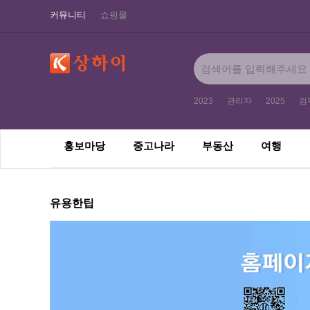
커뮤니티
쇼핑몰
2023
관리자
2025
컴
홍보마당
중고나라
부동산
여행
유용한팁