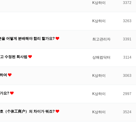
K상하이
3372
K상하이
3263
분을 어떻게 분배해야 합리 할가요?
최고관리자
3391
한고 수정된 회사법
상해컴닥터
3114
관하여
K상하이
3063
할가요?
K상하이
2997
상호（个体工商户）의 차이가 뭐죠?
K상하이
3524