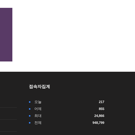
접속자집계
오늘
217
어제
855
최대
24,866
전체
948,799