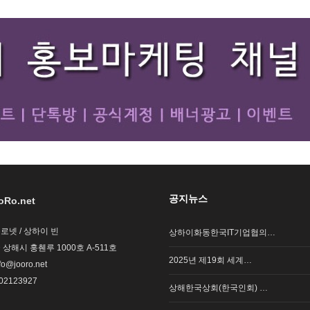
공지뉴스
oRo.net
주로넷 / 상하이 빈
상하이화동한국IT기업협의…
국 상해시 훙췐루 1000호 A-511호
2025년 제19회 세계…
nfo@jooro.net
02123927
상해한국상회(한국인회) …