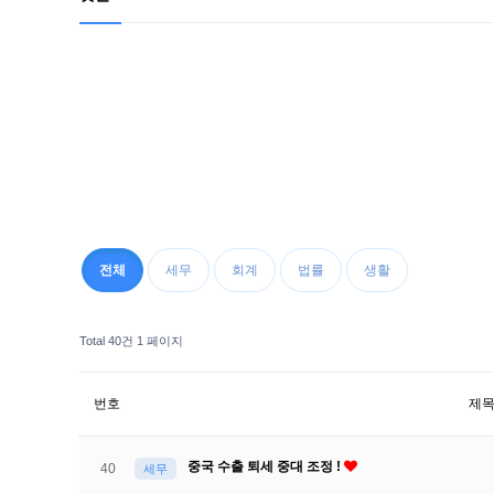
전체
세무
회계
법률
생활
Total 40건
1 페이지
번호
제
중국 수출 퇴세 중대 조정 !
40
세무