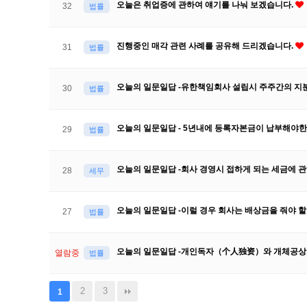
오늘은 취업증에 관하여 얘기를 나눠 보겠습니다.
32
법률
진행중인 매각 관련 사례를 공유해 드리겠습니다.
31
법률
오늘의 일문일답 -유한책임회사 설립시 주주간의 지
30
법률
오늘의 일문일답 - 5년내에 등록자본금이 납부해야
29
법률
오늘의 일문일답 -회사 경영시 접하게 되는 세금에 
28
세무
오늘의 일문일답 -이럴 경우 회사는 배상금을 줘야 
27
법률
오늘의 일문일답 -개인독자（个人独资）와 개체공
열람중
법률
2
3
1