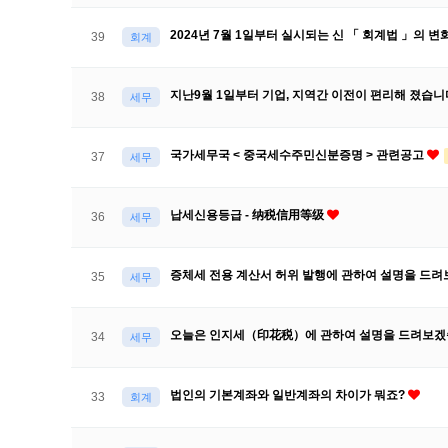
2024년 7월 1일부터 실시되는 신 「 회계법 」의 변
39
회계
지난9월 1일부터 기업, 지역간 이전이 편리해 졌습니
38
세무
국가세무국 < 중국세수주민신분증명 > 관련공고
37
세무
납세신용등급 - 纳税信用等级
36
세무
증체세 전용 계산서 허위 발행에 관하여 설명을 드
35
세무
오늘은 인지세（印花税）에 관하여 설명을 드려보겠
34
세무
법인의 기본계좌와 일반계좌의 차이가 뭐죠?
33
회계