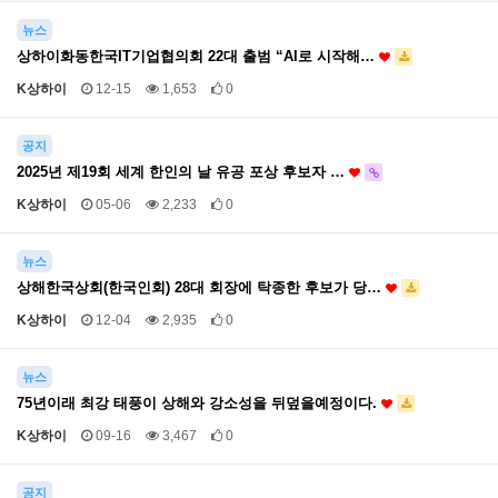
뉴스
상하이화동한국IT기업협의회 22대 출범 “AI로 시작해…
K상하이
12-15
1,653
0
공지
2025년 제19회 세계 한인의 날 유공 포상 후보자 …
K상하이
05-06
2,233
0
뉴스
상해한국상회(한국인회) 28대 회장에 탁종한 후보가 당…
K상하이
12-04
2,935
0
뉴스
75년이래 최강 태풍이 상해와 강소성을 뒤덮을예정이다.
K상하이
09-16
3,467
0
공지