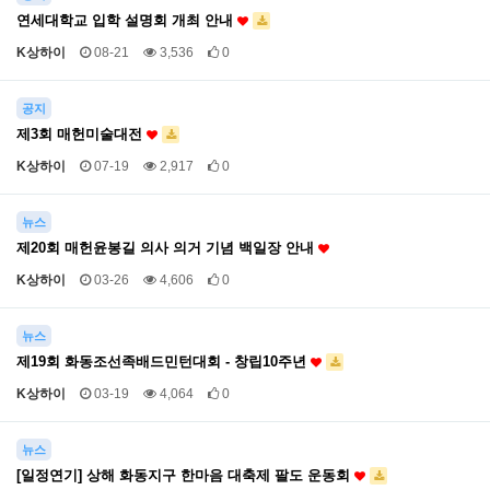
연세대학교 입학 설명회 개최 안내
K상하이
08-21
3,536
0
공지
제3회 매헌미술대전
K상하이
07-19
2,917
0
뉴스
제20회 매헌윤봉길 의사 의거 기념 백일장 안내
K상하이
03-26
4,606
0
뉴스
제19회 화동조선족배드민턴대회 - 창립10주년
K상하이
03-19
4,064
0
뉴스
[일정연기] 상해 화동지구 한마음 대축제 팔도 운동회