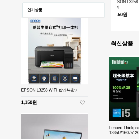
Lenovo ID
ir노
[매월60원] 요금이 가장 저
EPSON L3258 WIFI 칼라복
/16G /5
렴한 인터넷을 추천드립니
합기
인기상품
다
3,850원
1,150원
530원
최신상품
EPSON L3258 WIFI 칼라복합기
1,150원
Lenovo Thinkpad
1335U/16G/51