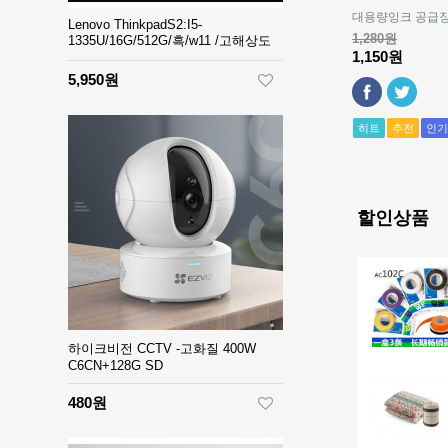
대용량잉크 공급장
Lenovo ThinkpadS2:I5-
1,280원
1335U/16G/512G/흑/w11 /고해상도
1,150원
5,950원
히트
추천
인기
할인상품
하이크비전 CCTV -고화질 400W
C6CN+128G SD
480원