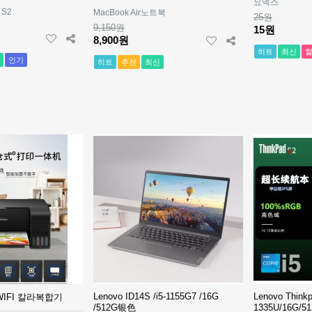
요넥스
 S2
MacBook Air노트북
25원
9,150원
15원
8,900원
히트
최신
인기
히트
추천
최신
배드민턴 그립 - 요넥스
YY102C
25원
15원
전자파 걱정없는 글루바인
Lenovo ID14S /i5-1155G7 /16G
Lenovo Thinkp
 WIFI 칼라복합기
/512G银色
1335U/16G/
전기요 /럭셔리 /싱글