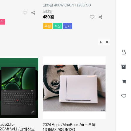
고화질 400W C6CN+128G SD
580원
480원
할인
추천
최신
인기
효
효
과
과
재
정
생
지
adS2:I5-
2024 Apple/MacBook Air노트북
512G/흑/w11 /고해상도
13.6/M3 /8G /512G