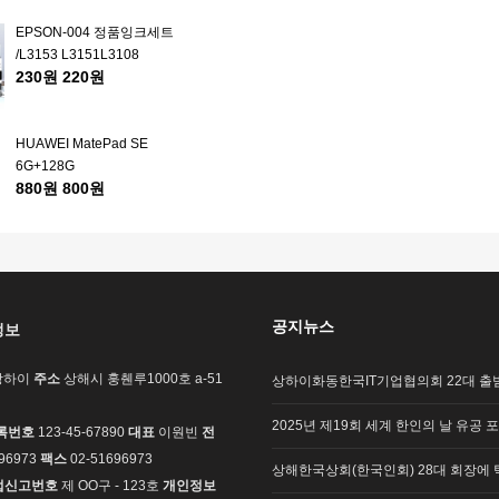
EPSON-004 정품잉크세트
/L3153 L3151L3108
230원
220원
L3118L3119 3251 3253 /4
개지색 [흑/홍/황/파랑 각1
병]
HUAWEI MatePad SE
6G+128G
880원
800원
배드민턴 그립 - 요넥스
YY102C
25원
15원
공지뉴스
정보
전자파 걱정없는 글루바인
상하이
주소
상해시 훙췐루1000호 a-51
상하이화동한국IT기업협의회 22대 출범
전기요 /럭셔리 /싱글
680원
650원
2025년 제19회 세계 한인의 날 유공 
록번호
123-45-67890
대표
이원빈
전
96973
팩스
02-51696973
상해한국상회(한국인회) 28대 회장에 
EPSON-004 정품잉크세트
업신고번호
제 OO구 - 123호
개인정보