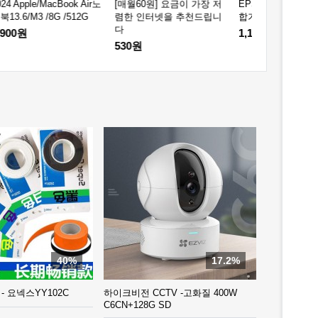
Lenovo ID14S 
[매월60원] 요금이 가장 저
EPSON L3258 WIFI 칼라복
/16G /512G
렴한 인터넷을 추천드립니
합기
다
3,850원
1,150원
530원
40%
17.2%
- 요넥스YY102C
하이크비전 CCTV -고화질 400W
C6CN+128G SD