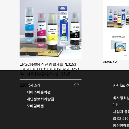
Prev
Next
EPSON-004 정품잉크세트 /L3153
L3151L3108 L3118L3119 3251 3253
/4개지색 [흑/홍/황/파랑 각1병]
220원
사이트 
회사소개
서비스이용약관
회사명
K
개인정보처리방침
1호
모바일버전
사업자 등
화
02-516
통신판매