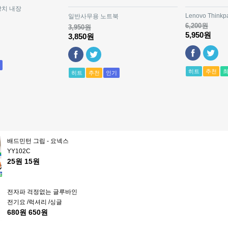
680원
650원
치 내장
Lenovo Thinkp
일반사무용 노트북
6,200원
3,950원
5,950원
3,850원
EPSON-004 정품잉크세트
/L3153 L3151L3108
230원
220원
L3118L3119 3251 3253 /4
개지색 [흑/홍/황/파랑 각1
히트
추천
히트
추천
인기
병]
HUAWEI MatePad SE
6G+128G
880원
800원
배드민턴 그립 - 요넥스
YY102C
25원
15원
전자파 걱정없는 글루바인
전기요 /럭셔리 /싱글
680원
650원