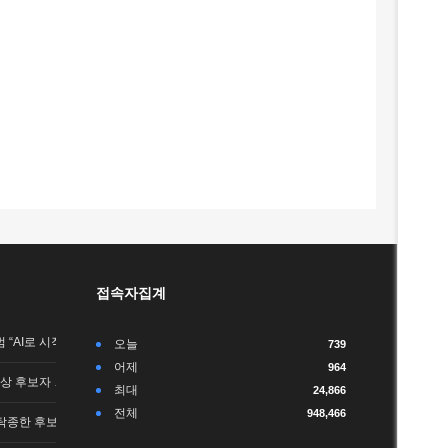
접속자집계
 “AI로 시작해…
오늘
739
어제
964
포상 후보자 …
최대
24,866
전체
948,466
탁종한 후보가 당…