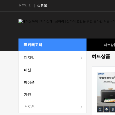
커뮤니티
쇼핑몰
카테고리
히트상
히트상품
디지털
페션
화장품
가전
스포츠