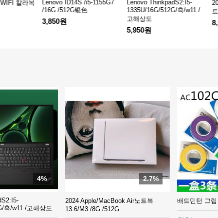
14S /i5-1155G7
Lenovo ThinkpadS2:I5-
2024 Apple/MacBook Air노
12G银色
1335U/16G/512G/흑/w11 /
트북13.6/M3 /8G /512G
고해상도
8,900원
5,950원
4%
2.7%
S2:I5-
2024 Apple/MacBook Air노트북
배드민턴 그립 
2G/흑/w11 /고해상도
13.6/M3 /8G /512G