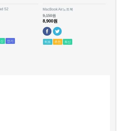
ad S2
MacBook Air노트북
9,150원
8,900원
최신
인기
히트
추천
최신