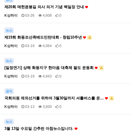
뉴스
제20회 매헌윤봉길 의사 의거 기념 백일장 안내
K상하이
03-26
4,608
0
뉴스
제19회 화동조선족배드민턴대회 - 창립10주년
K상하이
03-19
4,064
0
뉴스
[일정연기] 상해 화동지구 한마음 대축제 팔도 운동회
K상하이
03-19
4,943
0
공지
국회의원 제외선거를 위하여 3월30일까지 셔틀버스를 운…
K상하이
03-13
3,600
0
뉴스
3월 13일 수요일 간추린 아침뉴스입니다.