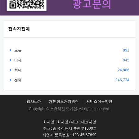
접속자집계
오늘
991
어제
945
최대
24,866
전체
946,734
회사소개
개인정보처리방침
서비스이용약관
Copyright ©
소유하신 도메인.
All rights reserved.
회사명 : 회사명 / 대표 : 대표자명
주소 : 중국 상해시 훙췐루1000호
사업자 등록번호 : 123-45-67890