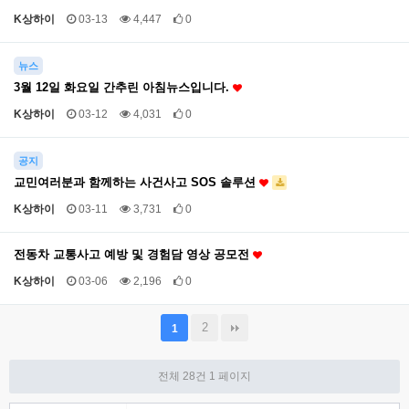
K상하이
03-13
4,447
0
뉴스
3월 12일 화요일 간추린 아침뉴스입니다.
K상하이
03-12
4,031
0
공지
교민여러분과 함께하는 사건사고 SOS 솔루션
K상하이
03-11
3,731
0
전동차 교통사고 예방 및 경험담 영상 공모전
K상하이
03-06
2,196
0
2
1
전체 28건
1 페이지