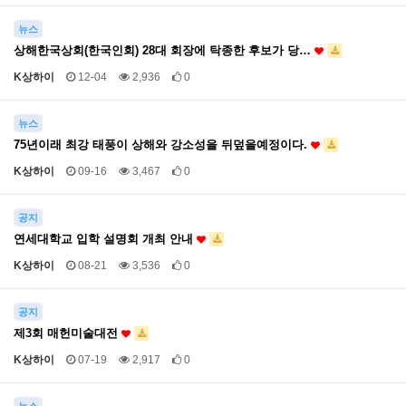
뉴스
상해한국상회(한국인회) 28대 회장에 탁종한 후보가 당…
K상하이
12-04
2,936
0
뉴스
75년이래 최강 태풍이 상해와 강소성을 뒤덮을예정이다.
K상하이
09-16
3,467
0
공지
연세대학교 입학 설명회 개최 안내
K상하이
08-21
3,536
0
공지
제3회 매헌미술대전
K상하이
07-19
2,917
0