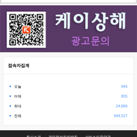
접속자집계
오늘
945
어제
855
최대
24,866
전체
949,527
회사소개
개인정보처리방침
서비스이용약관