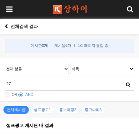
전체검색 결과
게시판
3개
게시물
6개
1/1 페이지 열람 중
OR
AND
전체게시판
셀프광고
1
홍보마당
2
중고나라
3
셀프광고 게시판 내 결과