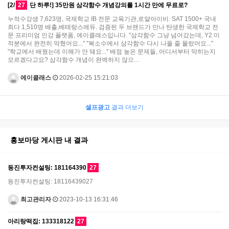
[2/
27
단 하루!] 35만원 삼각함수 개념강의를 1시간 만에 무료로?
누적수강생 7,623명, 국제학교 IB 전문 교육기관,로얄아이비. SAT 1500+ 국내
최다 1,510명 배출,베테랑스에듀. 검증된 두 브랜드가 만나 탄생한 국제학교 전
문 프리미엄 인강 플랫폼, 에이클래스입니다. "삼각함수 그냥 넘어갔는데, Y2 미
적분에서 완전히 막혔어요..." "복소수에서 삼각함수 다시 나올 줄 몰랐어요..."
"학교에서 배웠는데 이해가 안 돼요..." 배점 높은 문제들, 어디서부터 막히는지
모르겠다고요? 삼각함수 개념이 완벽하지 않으…
에이클래스
2026-02-25 15:21:03
셀프광고
결과 더보기
홍보마당 게시판 내 결과
동진투자컨설팅: 181164390
27
동진투자컨설팅: 18116439027
최고관리자
2023-10-13 16:31:46
아리랑떡집: 133318122
27