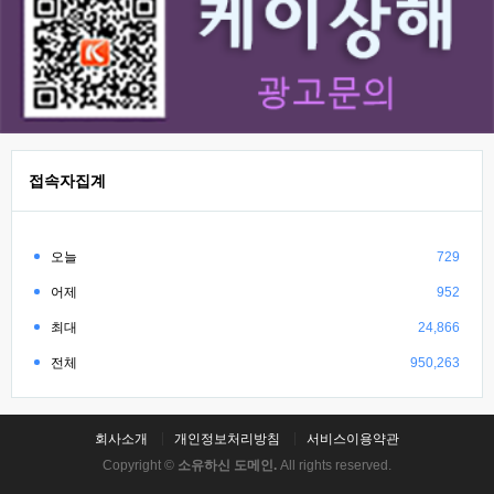
접속자집계
오늘
729
어제
952
최대
24,866
전체
950,263
회사소개
개인정보처리방침
서비스이용약관
Copyright ©
소유하신 도메인.
All rights reserved.